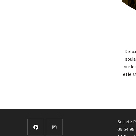
Détox
soula
sur le
et le s
Société 
09 54 98