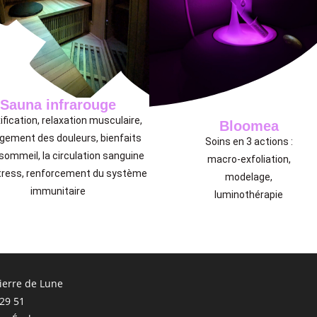
Sauna infrarouge
ification, relaxation musculaire,
Bloomea
gement des douleurs,
bienfaits
Soins en 3 actions :
 sommeil, la circulation sanguine
macro-exfoliation,
tress,
renforcement du système
modelage,
immunitaire
luminothérapie
Pierre de Lune
 29 51