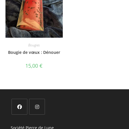
Bougies
Bougie de vœux : Dénouer
15,00
€
S’ouvre
S’ouvre
dans
dans
Société Pierre de Lune