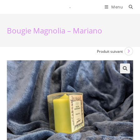
Skip
Menu
to
content
Bougie Magnolia – Mariano
Produit suivant