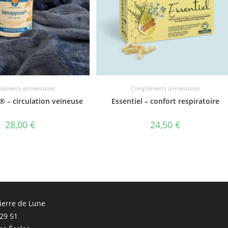
léments alimentaires
Compléments alimentaires
 – circulation veineuse
Essentiel – confort respiratoire
28,00
€
24,50
€
Pierre de Lune
 29 51