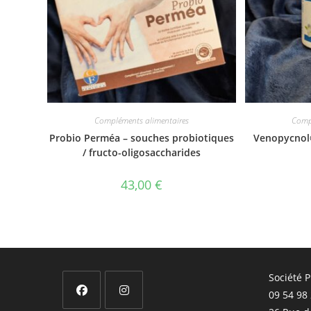
Compléments alimentaires
Comp
Probio Perméa – souches probiotiques
Venopycnol®
/ fructo-oligosaccharides
43,00
€
Société 
09 54 98