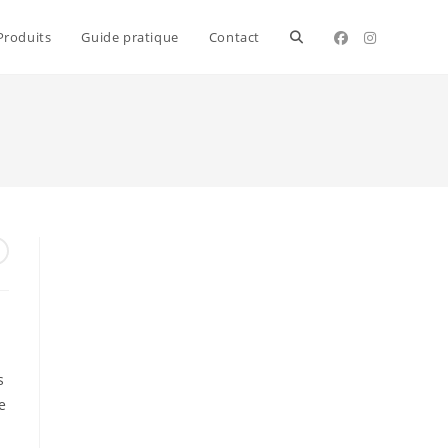
Toggle
Produits
Guide pratique
Contact
website
search
s
e