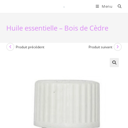
Skip
Menu
to
content
Huile essentielle – Bois de Cèdre
Produit précédent
Produit suivant