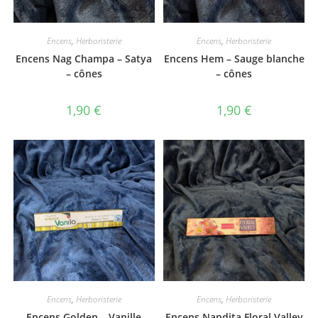
Encens
,
Herboristerie
Encens
,
Herboristerie
Encens Nag Champa – Satya
Encens Hem – Sauge blanche
– cônes
– cônes
1,90
€
1,90
€
Encens
,
Herboristerie
Encens
,
Herboristerie
Encens Golden – Vanille
Encens Nandita Floral Valley