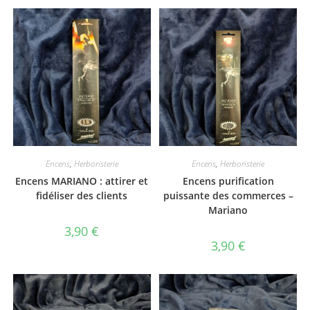
Encens
,
Herboristerie
Encens
,
Herboristerie
Encens MARIANO : attirer et
Encens purification
fidéliser des clients
puissante des commerces –
Mariano
3,90
€
3,90
€