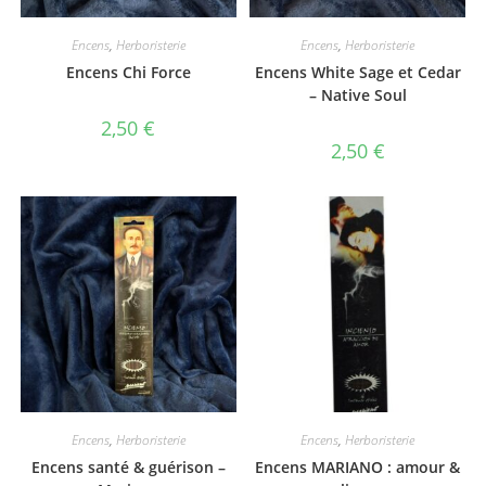
Encens
,
Herboristerie
Encens
,
Herboristerie
Encens Chi Force
Encens White Sage et Cedar
– Native Soul
2,50
€
2,50
€
Encens
,
Herboristerie
Encens
,
Herboristerie
Encens santé & guérison –
Encens MARIANO : amour &