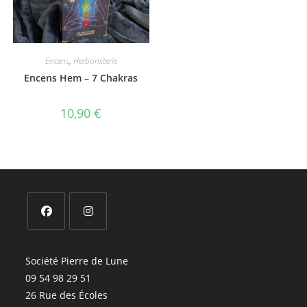
Encens
,
Herboristerie
Encens Hem – 7 Chakras
10,90
€
S’ouvre
S’ouvre
dans
dans
Société Pierre de Lune
un
un
09 54 98 29 51
nouvel
nouvel
26 Rue des Écoles
onglet
onglet