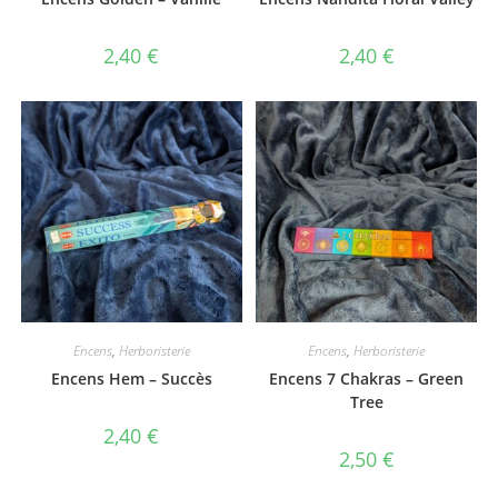
2,40
€
2,40
€
Encens
,
Herboristerie
Encens
,
Herboristerie
Encens Hem – Succès
Encens 7 Chakras – Green
Tree
2,40
€
2,50
€