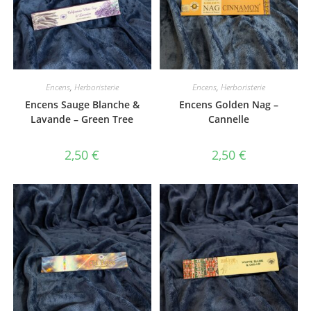
Encens
,
Herboristerie
Encens
,
Herboristerie
Encens Sauge Blanche &
Encens Golden Nag –
Lavande – Green Tree
Cannelle
2,50
€
2,50
€