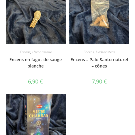
Encens
,
Herboristerie
Encens
,
Herboristerie
Encens en fagot de sauge
Encens – Palo Santo naturel
blanche
– cônes
6,90
€
7,90
€