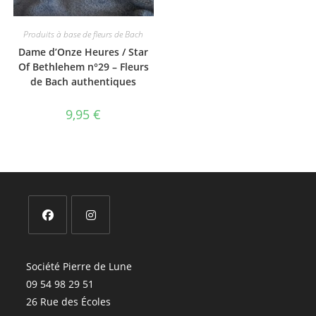
Produits à base de fleurs de Bach
Dame d’Onze Heures / Star
Of Bethlehem n°29 – Fleurs
de Bach authentiques
9,95
€
S’ouvre
S’ouvre
dans
dans
Société Pierre de Lune
un
un
09 54 98 29 51
nouvel
nouvel
26 Rue des Écoles
onglet
onglet