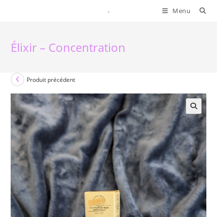
Skip
Menu
to
content
Élixir – Concentration
Produit précédent