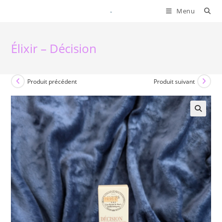
Skip
Menu
to
content
Élixir – Décision
Produit précédent
Produit suivant