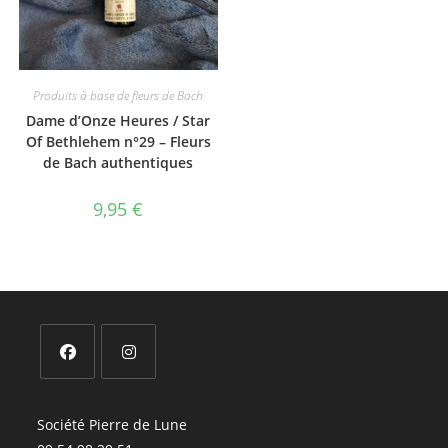
Produits à base de fleurs de Bach
Dame d’Onze Heures / Star
Of Bethlehem n°29 – Fleurs
de Bach authentiques
9,95
€
S’ouvre
S’ouvre
dans
dans
Société Pierre de Lune
un
un